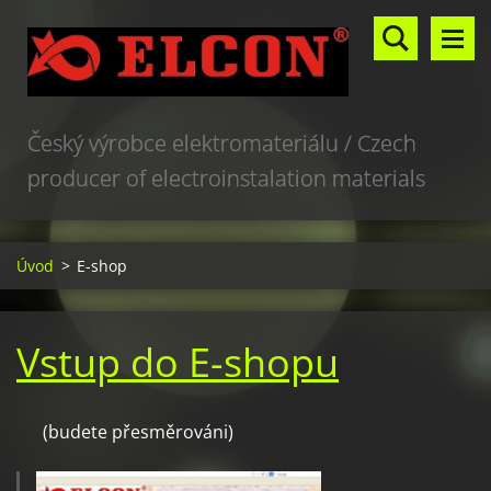
Český výrobce elektromateriálu / Czech
producer of electroinstalation materials
Úvod
>
E-shop
Vstup do E-shopu
(budete přesměrováni)