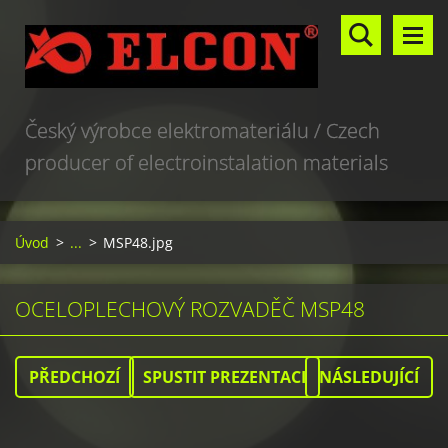
Český výrobce elektromateriálu / Czech
producer of electroinstalation materials
Úvod
>
...
>
MSP48.jpg
OCELOPLECHOVÝ ROZVADĚČ MSP48
PŘEDCHOZÍ
SPUSTIT PREZENTACI
NÁSLEDUJÍCÍ